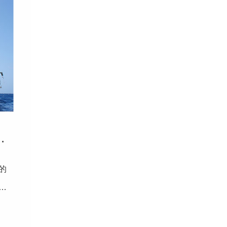
fTM技术的应用
的
件
安装
Dy